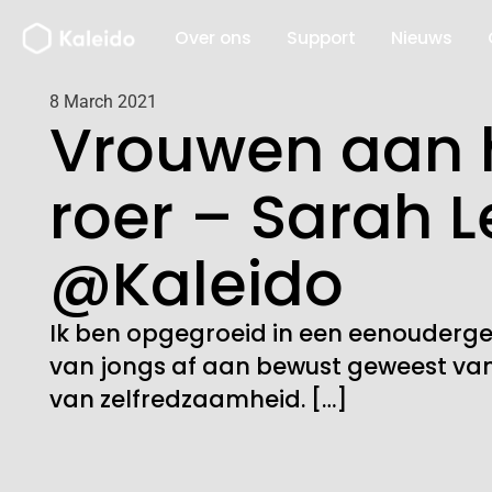
Ga
Over ons
Support
Nieuws
naar
de
inhoud
8 March 2021
Vrouwen aan 
roer – Sarah L
@Kaleido
Ik ben opgegroeid in een eenouderge
van jongs af aan bewust geweest va
van zelfredzaamheid. […]