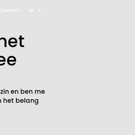
Contact
NL
het
ee
zin en ben me
n het belang