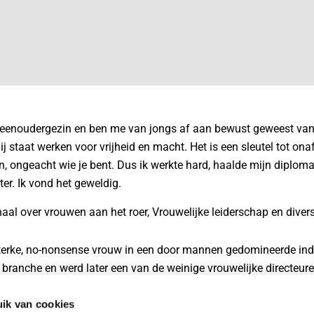
n eenoudergezin en ben me van jongs af aan bewust geweest van
 staat werken voor vrijheid en macht. Het is een sleutel tot ona
en, ongeacht wie je bent. Dus ik werkte hard, haalde mijn diplom
ter. Ik vond het geweldig.
aal over vrouwen aan het roer, Vrouwelijke leiderschap en diversi
erke, no-nonsense vrouw in een door mannen gedomineerde indu
e branche en werd later een van de weinige vrouwelijke directeu
 het gevoel dat het vooral mijn resultaten waren die mijn succe
ik van cookies