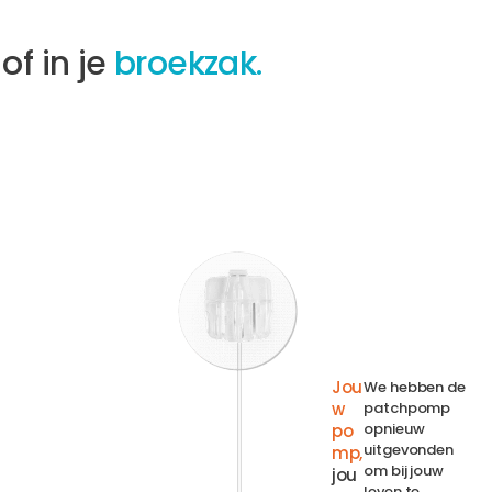
of in je
broekzak.
Jou
We hebben de
w
patchpomp
opnieuw
po
uitgevonden
mp,
om bij jouw
jou
leven te