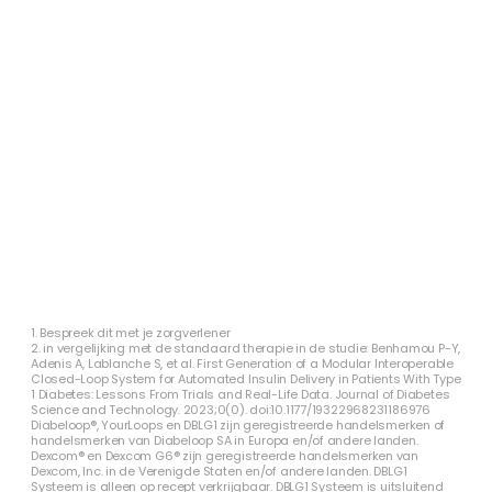
1. Bespreek dit met je zorgverlener
2. in vergelijking met de standaard therapie in de studie: Benhamou P-Y,
Adenis A, Lablanche S, et al. First Generation of a Modular Interoperable
Closed-Loop System for Automated Insulin Delivery in Patients With Type
1 Diabetes: Lessons From Trials and Real-Life Data. Journal of Diabetes
Science and Technology. 2023;0(0). doi:10.1177/19322968231186976
Diabeloop®, YourLoops en DBLG1 zijn geregistreerde handelsmerken of
handelsmerken van Diabeloop SA in Europa en/of andere landen.
Dexcom® en Dexcom G6® zijn geregistreerde handelsmerken van
Dexcom, Inc. in de Verenigde Staten en/of andere landen. DBLG1
Systeem is alleen op recept verkrijgbaar. DBLG1 Systeem is uitsluitend