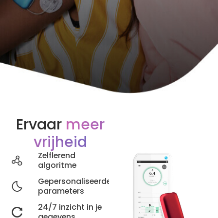
Ervaar
meer
vrijheid
Zelflerend
algoritme
Gepersonaliseerde
parameters
24/7 inzicht in je
gegevens