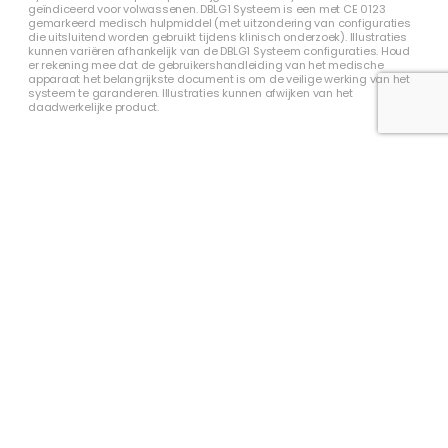
geïndiceerd voor volwassenen. DBLG1 Systeem is een met CE 0123
gemarkeerd medisch hulpmiddel (met uitzondering van configuraties
die uitsluitend worden gebruikt tijdens klinisch onderzoek). Illustraties
kunnen variëren afhankelijk van de DBLG1 Systeem configuraties. Houd
er rekening mee dat de gebruikershandleiding van het medische
apparaat het belangrijkste document is om de veilige werking van het
systeem te garanderen. Illustraties kunnen afwijken van het
daadwerkelijke product.
CAREERS
Vacatures
Over ons
SUPPORT
FAQ
Contact
CONTACT
hello@hellokaleido.com
+31 (0) 800 19 10