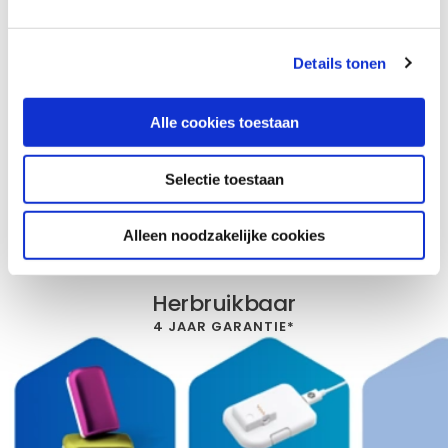
Details tonen
Gemakkelijk
Alle cookies toestaan
activiteiten
Maaltijden
Geniet
(sporten)
vooraf
van je
ingeven
aankondigen
nachtrust
Selectie toestaan
Wat zit er in de
doos?
Alleen noodzakelijke cookies
Herbruikbaar
4 JAAR GARANTIE*