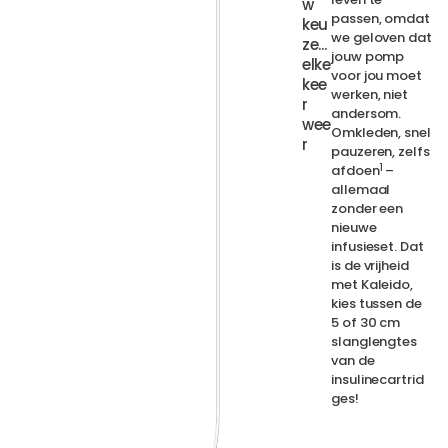
w
passen, omdat
keu
we geloven dat
ze...
jouw pomp
elke
voor jou moet
kee
werken, niet
r
andersom.
wee
Omkleden, snel
r
pauzeren, zelfs
1
afdoen
–
allemaal
zonder een
nieuwe
infusieset. Dat
is de vrijheid
met Kaleido,
kies tussen de
5 of 30 cm
slanglengtes
van de
insulinecartrid
ges!