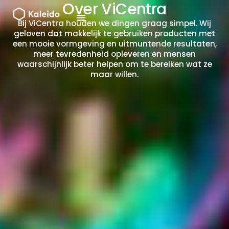
Over ViCentra
Ga
naar
Bij ViCentra houden we dingen graag simpel. Wij
de
geloven dat makkelijk te gebruiken producten met
een mooie vormgeving en uitmuntende resultaten,
inhoud
meer tevredenheid opleveren en mensen
waarschijnlijk beter helpen om te bereiken wat ze
maar willen.