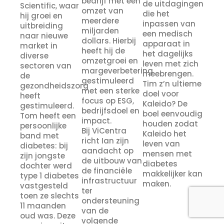
bedrijf met een
de uitdagingen
Scientific, waar
omzet van
die het
hij groei en
meerdere
inpassen van
uitbreiding
miljarden
een medisch
naar nieuwe
dollars. Hierbij
apparaat in
market in
heeft hij de
het dagelijks
diverse
omzetgroei en
leven met zich
sectoren van
margeverbetering
meebrengen.
de
gestimuleerd
Tim z’n ultieme
gezondheidszorg
met een sterke
doel voor
heeft
focus op ESG,
Kaleido? De
gestimuleerd.
bedrijfsdoel en
boel eenvoudig
Tom heeft een
impact.
houden zodat
persoonlijke
Bij ViCentra
Kaleido het
band met
richt Ian zijn
leven van
diabetes: bij
aandacht op
mensen met
zijn jongste
de uitbouw van
diabetes
dochter werd
de financiële
makkelijker kan
type 1 diabetes
infrastructuur
maken.
vastgesteld
ter
toen ze slechts
ondersteuning
11 maanden
van de
oud was. Deze
volgende