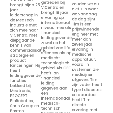
getreden bij
zouden we nu
brengt bijna 25
ViCentra en
niet zijn waar
jaar
brengt 19 jaar
we vandaag
leiderschap in
ervaring op
de dag zijn!
de MedTech
internationaal
Tim is een
industrie met
niveau mee als
prijswinnende
zich mee naar
financieel
engineer met
ViCentra, met
leidinggevende,
meer dan
diepgaande
zowel op het
zeven jaar
kennis van
gebied van life
ervaring in
commercialisatie,
sciences als op
medische
strategie en
medisch-
apparatuur,
product
technologisch
vooral in
lanceringen. Hij
gebied. Als CFO
systemen die
heeft
heeft Ian
medicijnen
leidinggevende
financieel
afgeven. Tim
functies
leiding
zijn vader heeft
bekleed bij
gegeven aan
type 1 diabetes
Medtronic,
een
en daardoor
PROCEPT
internationaal
heeft Tim
BioRobotics,
medisch-
directe
Sorin Group en
technisch
ervaring met
Boston