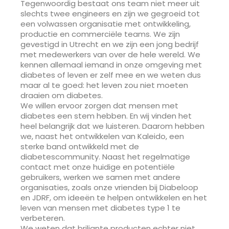
Tegenwoordig bestaat ons team niet meer uit
slechts twee engineers en zijn we gegroeid tot
een volwassen organisatie met ontwikkeling,
productie en commerciële teams. We zijn
gevestigd in Utrecht en we zijn een jong bedrijf
met medewerkers van over de hele wereld. We
kennen allemaal iemand in onze omgeving met
diabetes of leven er zelf mee en we weten dus
maar al te goed: het leven zou niet moeten
draaien om diabetes.
We willen ervoor zorgen dat mensen met
diabetes een stem hebben. En wij vinden het
heel belangrijk dat we luisteren. Daarom hebben
we, naast het ontwikkelen van Kaleido, een
sterke band ontwikkeld met de
diabetescommunity. Naast het regelmatige
contact met onze huidige en potentiële
gebruikers, werken we samen met andere
organisaties, zoals onze vrienden bij Diabeloop
en JDRF, om ideeën te helpen ontwikkelen en het
leven van mensen met diabetes type 1 te
verbeteren.
We weten dat briljante producten echter niet