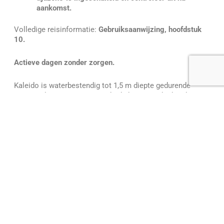
aankomst.
Volledige reisinformatie:
Gebruiksaanwijzing, hoofdstuk
10.
Actieve dagen zonder zorgen.
Kaleido is waterbestendig tot 1,5 m diepte gedurende
maximaal één uur. Het zwembad, de zee en de douche zijn
dus geen probleem. Houd wel rekening met het volgende:
Vermijd jacuzzi’s en hete douches. Bij
temperaturen boven 37°C kan je insuline worden
aangetast.
Ga je naar grote hoogte? Kaleido werkt binnen een
luchtdrukbereik van 0,7–1,06 bar, doorgaans tot
2.500 m. Zorg bij extreme omstandigheden altijd
voor een alternatieve manier om insuline toe te
dienen.
Doe je aan contactsporten? Koppel dan je pomp af,
plaats de beschermclip op je canule en controleer