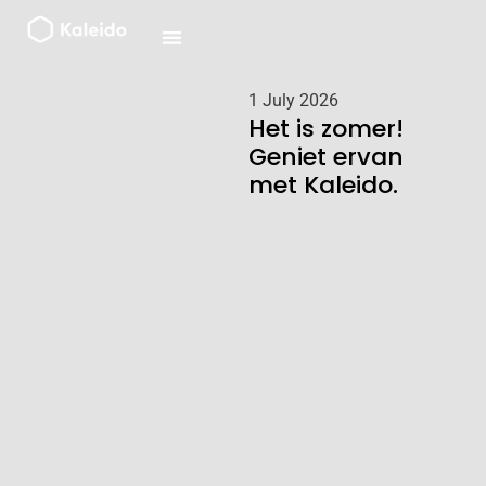
Ga
naar
de
inhoud
1 July 2026
Het is zomer!
Geniet ervan
met Kaleido.