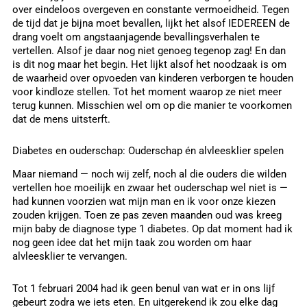
over eindeloos overgeven en constante vermoeidheid. Tegen
de tijd dat je bijna moet bevallen, lijkt het alsof IEDEREEN de
drang voelt om angstaanjagende bevallingsverhalen te
vertellen. Alsof je daar nog niet genoeg tegenop zag! En dan
is dit nog maar het begin. Het lijkt alsof het noodzaak is om
de waarheid over opvoeden van kinderen verborgen te houden
voor kindloze stellen. Tot het moment waarop ze niet meer
terug kunnen. Misschien wel om op die manier te voorkomen
dat de mens uitsterft.
Diabetes en ouderschap: Ouderschap én alvleesklier spelen
Maar niemand — noch wij zelf, noch al die ouders die wilden
vertellen hoe moeilijk en zwaar het ouderschap wel niet is —
had kunnen voorzien wat mijn man en ik voor onze kiezen
zouden krijgen. Toen ze pas zeven maanden oud was kreeg
mijn baby de diagnose type 1 diabetes. Op dat moment had ik
nog geen idee dat het mijn taak zou worden om haar
alvleesklier te vervangen.
Tot 1 februari 2004 had ik geen benul van wat er in ons lijf
gebeurt zodra we iets eten. En uitgerekend ik zou elke dag