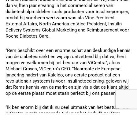
dan vijftien jaar ervaring in het commercialiseren van
diabeteshulpmiddelen zoals producten voor insulinepompen,
omdat hij voorheen werkzaam was als Vice President,
External Affairs, North America en Vice President, Insulin
Delivery Systems Global Marketing and Reimbursement voor
Roche Diabetes Care.
“Rem beschikt over een enorme schat aan deskundige kennis
van de diabetesmarkt en wij zijn ontzettend blij dat wij hem
mogen verwelkomen bij het bestuur van ViCentra”, aldus
Michael Graves, ViCentra’s CEO. “Naarmate de Europese
lancering nadert van Kaleido, ons eerste product dat een
revolutionair systeem is voor insulinetoediening, geloven wij
dat Rems kennis van de markt en zijn visie dat de klant altijd
op de eerste plaats moet staan perfect bij ons passen.”
“Ik ben enorm blij dat ik nu deel uitmaak van het bestuur van
ViCentra in zo’n spannende tijd voor het bedrijf”, zei Rem
Laan. “Ik heb grote bewondering voor hun unieke aanpak bij
het creëren van producten voor de gezondheidszorg – ze
ontwerpen voor mensen, niet voor patiënten. En dat werkt –