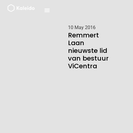
Ga
naar
de
inhoud
10 May 2016
Remmert
Laan
nieuwste lid
van bestuur
ViCentra