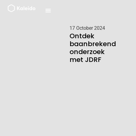
Ga
naar
de
inhoud
17 October 2024
Ontdek
baanbrekend
onderzoek
met JDRF