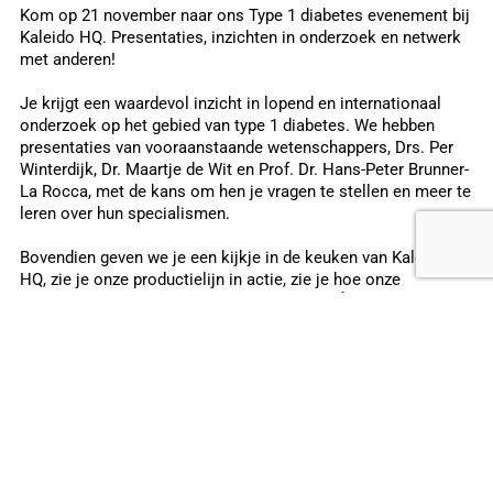
Kom op 21 november naar ons Type 1 diabetes evenement bij
Kaleido HQ. Presentaties, inzichten in onderzoek en netwerk
met anderen!
Je krijgt een waardevol inzicht in lopend en internationaal
onderzoek op het gebied van type 1 diabetes. We hebben
presentaties van vooraanstaande wetenschappers, Drs. Per
Winterdijk, Dr. Maartje de Wit en Prof. Dr. Hans-Peter Brunner-
La Rocca, met de kans om hen je vragen te stellen en meer te
leren over hun specialismen.
Bovendien geven we je een kijkje in de keuken van Kaleido
HQ, zie je onze productielijn in actie, zie je hoe onze
cartridges en infusiesets worden gemaakt. Én krijg je een
kijkje achter de schermen van ons kleurrijke hoofdkantoor.
Misschien wel het beste van alles is dat je de kans krijgt om
andere mensen met diabetes te ontmoeten en samen van
gedachten te wisselen en deel te nemen aan een energieke
discussie over hoe de toekomst eruitziet voor type 1
diabetes.