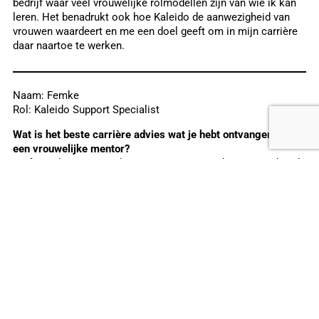
bedrijf waar veel vrouwelijke rolmodellen zijn van wie ik kan
leren. Het benadrukt ook hoe Kaleido de aanwezigheid van
vrouwen waardeert en me een doel geeft om in mijn carrière
daar naartoe te werken.
Naam: Femke
Rol: Kaleido Support Specialist
Wat is het beste carrière advies wat je hebt ontvangen van
een vrouwelijke mentor?
Perfectie bestaat niet, het is een gewoonte die je tegen houdt!
Voor mij als moeder betekent het dat ik niet in ieder deel van
mijn leven perfect ben, maar ik werk hard en doe mijn best, en
op sommige dagen is dat ook gewoon genoeg.
Naam: Rosario
Rol: Design Quality Assurance Engineer
Hoe zouden vrouwen andere vrouwen moeten steunen in hun
organisatie?