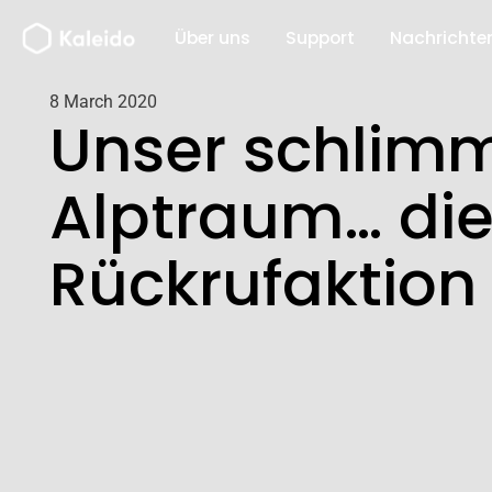
Zum
Über uns
Support
Nachrichte
Inhalt
springen
8 March 2020
Unser schlim
Alptraum… di
Rückrufaktion