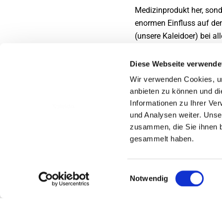
Medizinprodukt her, sond
enormen Einfluss auf den
(unsere Kaleidoer) bei al
leben können, wie sie es
sondern die sich in den A
Diese Webseite verwende
Wir verwenden Cookies, um
Dieser 4. März, als wir 
anbieten zu können und di
uns… aber vor allem für u
Informationen zu Ihrer Ve
die zu euch passt. Ihr ha
und Analysen weiter. Unse
Farben erhältlich ist, od
zusammen, die Sie ihnen b
abgeben kann ODER vor al
gesammelt haben.
dass die Wahl einer Insu
wissen, dass wir unsere K
andere Therapieform umzu
Einwilligungsauswahl
Notwendig
Aber wir hielten das Risi
die Verwendung unserer I
sofort nicht mehr vergröß