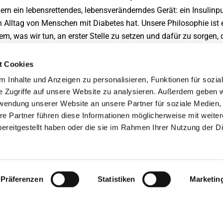
ern ein lebensrettendes, lebensveränderndes Gerät: ein Insuli
 Alltag von Menschen mit Diabetes hat. Unsere Philosophie ist
lem, was wir tun, an erster Stelle zu setzen und dafür zu sorgen, 
 wollen. Wir wollen ein Insulinpumpe bieten, an die man sich ni
lltag unserer Kunden integrieren lässt.
t Cookies
 Inhalte und Anzeigen zu personalisieren, Funktionen für sozia
unsere Kaleido-Familie über unseren Rückruf informieren mussten,
e Zugriffe auf unsere Website zu analysieren. Außerdem geben w
nsere Kaleidoer. Wir wissen, wie wichtig es ist, dass ihr eine Ins
rwendung unserer Website an unsere Partner für soziale Medien
bt euch für Kaleido entschieden, weil sie einfach zu benutzen ist 
re Partner führen diese Informationen möglicherweise mit weite
er weil sie einen kurzen Schlauch hat oder mehr als 200 Einheiten
ereitgestellt haben oder die sie im Rahmen Ihrer Nutzung der D
lem: weil sie euch nicht das Gefühl gibt, ein Medizinprodukt zu
linpumpe Zeit braucht und nicht auf die leichte Schulter genom
aleidoer in eine schwierige Lage gebracht haben, als wir sie ge
steigen, was an sich schon einen großen Einfluss auf ihren All
Präferenzen
Statistiken
Marketin
ko für zu hoch. Das bedeutete erstens, dass wir alle unsere Kale
nsulinampullen einzustellen. Zweitens bedeutet es, dass wir un
ern können. Wir sind „vom Markt“. Aber nicht verzagen, es ist ni