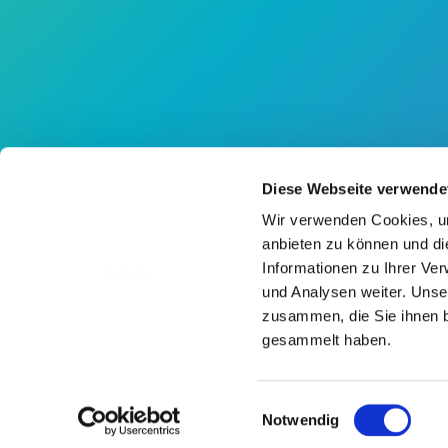
Diese Webseite verwende
Wir verwenden Cookies, um
anbieten zu können und di
Informationen zu Ihrer Ve
und Analysen weiter. Unse
KARRIERE
zusammen, die Sie ihnen b
Karrieren
gesammelt haben.
Über uns
Einwilligungsauswahl
Copyright 2026 ViCentra B.V. All r
Notwendig