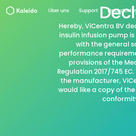
Zum
Decl
Über uns
Support
Nachrichte
Inhalt
springen
Hereby, ViCentra BV dec
insulin infusion pump i
with
the general s
performance requireme
provisions of the Me
Regulation 2017/745 EC
the manufacturer, ViCen
would like a copy of the
conformit