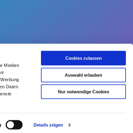
Cookies zulassen
le Medien
ir
Auswahl erlauben
, Werbung
ren Daten
CONTACT
Nur notwendige Cookies
ienste
Kaleidocare.de@hellokaleido.com
+49 (0)322 210 965 80
Konformitätserklärung
|
Impressum
g
Details zeigen