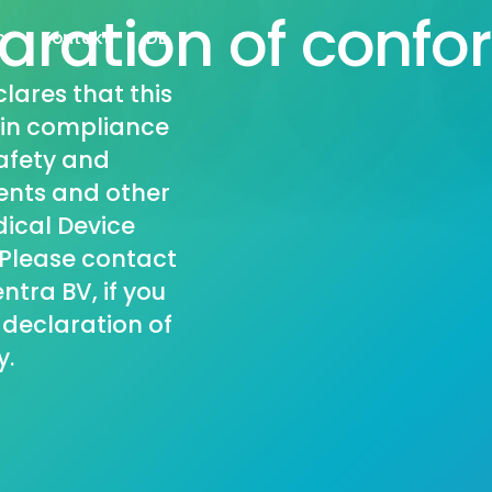
aration of confo
n
Kontakt
DE
lares that this
s in compliance
afety and
nts and other
dical Device
. Please contact
tra BV, if you
 declaration of
y.