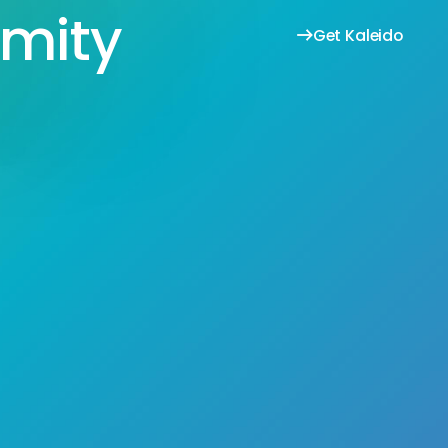
rmity
Get Kaleido