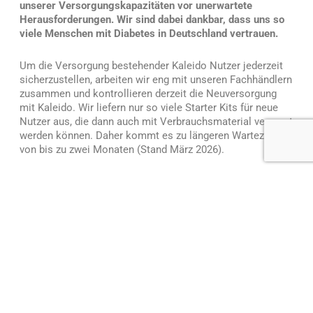
unserer Versorgungskapazitäten vor unerwartete
Herausforderungen. Wir sind dabei dankbar, dass uns so
viele Menschen mit Diabetes in Deutschland vertrauen.
Um die Versorgung bestehender Kaleido Nutzer jederzeit
sicherzustellen, arbeiten wir eng mit unseren Fachhändlern
zusammen und kontrollieren derzeit die Neuversorgung
mit Kaleido. Wir liefern nur so viele Starter Kits für neue
Nutzer aus, die dann auch mit Verbrauchsmaterial versorgt
werden können. Daher kommt es zu längeren Wartezeiten
von bis zu zwei Monaten (Stand März 2026).
Wir empfehlen an Kaleido interessierten Nutzern, frühzeitig
mit dem Fachhandel Kontakt aufzunehmen, um die
Neuversorgung vorausschauend zu planen. Die
Ersatzversorgung im Falle einer Reklamation ist davon
nicht betroffen. Trotz aller Herausforderungen zeigt es
doch, dass unser AID-System hervorragend funktioniert
und bei den Nutzern großartig ankommt.
An dieser Stelle bedanken wir uns für euer Interesse und
bitten um Geduld