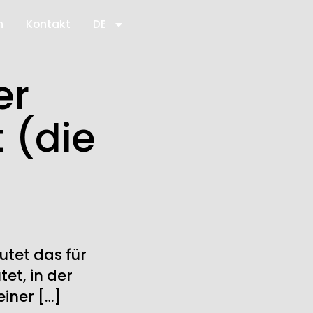
n
Kontakt
DE
er
 (die
utet das für
et, in der
iner […]