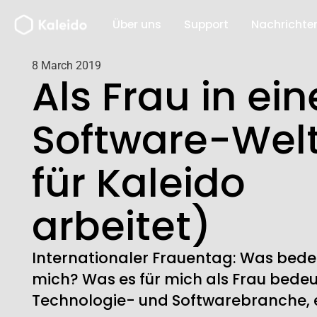
Zum
Über uns
Support
Nachrichte
Inhalt
springen
8 March 2019
Als Frau in ein
Software-Welt
für Kaleido
arbeitet)
Internationaler Frauentag: Was bede
mich? Was es für mich als Frau bedeut
Technologie- und Softwarebranche, e