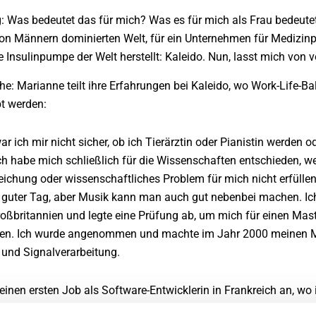
g: Was bedeutet das für mich? Was es für mich als Frau bedeutet
on Männern dominierten Welt, für ein Unternehmen für Medizinp
te Insulinpumpe der Welt herstellt: Kaleido. Nun, lasst mich von
he: Marianne teilt ihre Erfahrungen bei Kaleido, wo Work-Life-B
t werden:
ch mir nicht sicher, ob ich Tierärztin oder Pianistin werden 
Ich habe mich schließlich für die Wissenschaften entschieden, wei
eichung oder wissenschaftliches Problem für mich nicht erfüll
 guter Tag, aber Musik kann man auch gut nebenbei machen. Ich
ßbritannien und legte eine Prüfung ab, um mich für einen Mast
rben. Ich wurde angenommen und machte im Jahr 2000 meinen M
 und Signalverarbeitung.
meinen ersten Job als Software-Entwicklerin in Frankreich an, wo
g spezialisiert habe. Vor fast vier Jahren kam ich als Entwickl