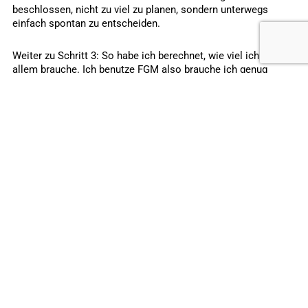
beschlossen, nicht zu viel zu planen, sondern unterwegs
einfach spontan zu entscheiden.
Weiter zu Schritt 3: So habe ich berechnet, wie viel ich von
allem brauche. Ich benutze FGM also brauche ich genug
Vorräte für 180 Tage (und einige zusätzliche, falls die Dinger
sich lösen oder nicht funktionieren). Ich habe also 20 FGM
besorgt. Das sollte für 25 Wochen reichen. Laut Berechnung
würde ich 13 brauchen, aber vorsichtshalber möchte ich lieber
noch 7 weitere mitnehmen.
Als Nächstes: die Vorräte für meine Insulinpumpe. Ich
verwende eine Pumpe, die in den USA nicht erhältlich ist.
Dadurch kann ich mich nicht auf die örtliche Versorgung
verlassen, wenn ich mal Nachschub brauche. Ein neues
Infusionsset alle 3 Tage plus Ersatzteile, neue Schläuche alle
3 Tage und eine neue Ampulle alle 3 Tage. Das ergibt
insgesamt 80 Infusionssets, 80 Schläuche, 10 Fläschchen
Insulin und 80 Ampullen.
Dann brauche ich natürlich noch eine Reserve-Insulinpumpe,