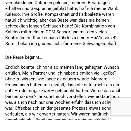
verschiedenen Optionen gelesen, mehrere Beratungen
erhalten und Gespräche geführt hatte, traf ich meine Wahl:
Kaleido. Ihre Größe, Kompaktheit und Farbpalette waren
natürlich wichtig, aber das Beste war, dass sie keinen
schrecklich langen Schlauch hatte! Die Kombination von
Kaleido mit meinem CGM-Sensor und mit den vielen
Kontrollen im Krankenhaus führte zu einem HbA1c von 42.
Somit bekan ich grünes Licht für meine Schwangerschaft!
Die Reise beginnt…
Endlich konnte ich mir also meinen lang gehegten Wunsch
erfüllen. Mein Partner und ich haben ziemlich viel „geübt“,
ohne zu wissen, wie lange es dauern würde. Mehrere
Freundinnen hatten mir erzählt, dass sie dafür mehr als ein
Jahr – oder sogar zwei – gebraucht hätten. Würde das auch
bei mir so sein? Ihr könnt euch vorstellen, wie erstaunt ich
war, als ich nach nur drei Wochen erfuhr, dass ich schwanger
war! Offenbar schien der gesamte Prozess etwas schneller zu
verlaufen, als wir erwartet hatten. Wir waren natürlich
überglücklich, allerdings war es auch sehr unwirklich!