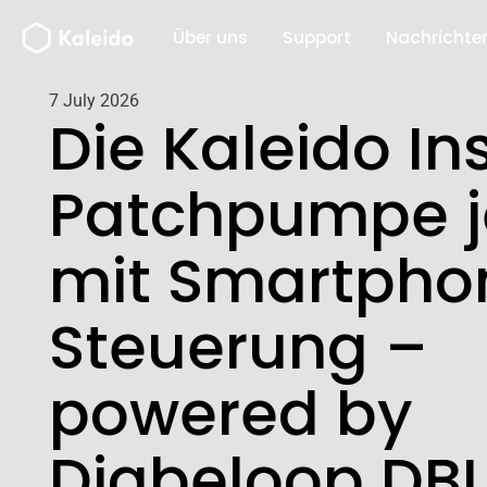
Zum
Über uns
Support
Nachrichte
Inhalt
springen
7 July 2026
Die Kaleido In
Patchpumpe j
mit Smartpho
Steuerung –
powered by
Diabeloop DB