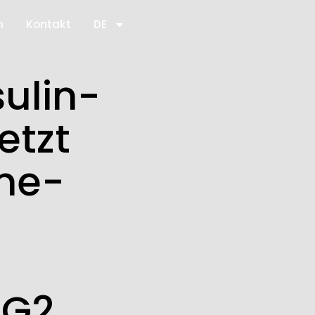
n
Kontakt
DE
sulin-
etzt
ne-
LG2