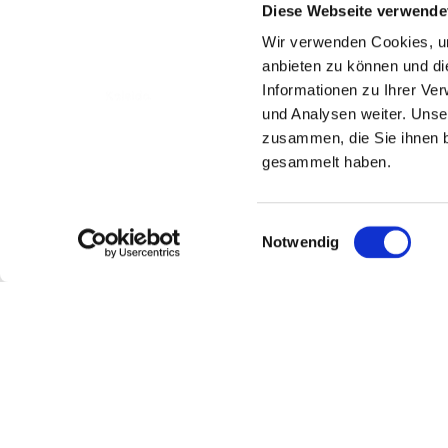
Diese Webseite verwende
Neu: Volle Kontrolle p
Wir verwenden Cookies, um
Smartphone gesteuert. Ei
anbieten zu können und di
verfügbar; eine iOS-Ve
Informationen zu Ihrer Ve
Insulinabgabe anhand d
und Analysen weiter. Unse
lernt kontinuierlich d
zusammen, die Sie ihnen b
Aktivitätsprofile, Mahl
gesammelt haben.
Mehr als 10.000 Mensc
zeigen eine durchschni
Einwilligungsauswahl
Notwendig
Das Kaleido System ist 
das neue System geplant
Neu bei Kaleido?
Sprich mit deine
Frag nach der K
Deine Ärztin oder