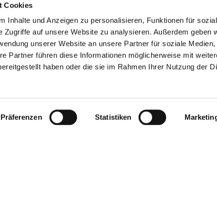
t Cookies
er Smartphone. Kaleido wird jetzt über die Diabeloop DBLG2-App
 Inhalte und Anzeigen zu personalisieren, Funktionen für sozia
n zusätzliches Steuergerät ist nicht mehr erforderlich. Die App i
e Zugriffe auf unsere Website zu analysieren. Außerdem geben w
rsion folgt nach dem Sommer. Der selbstlernende DBLG2-Algorit
rwendung unserer Website an unsere Partner für soziale Medien
er kontinuierlichen Glukosewerte des Dexcom G7 automatisch u
re Partner führen diese Informationen möglicherweise mit weite
azu, um sich den individuellen Bedürfnissen anzupassen. Funkti
ereitgestellt haben oder die sie im Rahmen Ihrer Nutzung der D
zeitenankündigung und der Modus „Fettreiche Mahlzeit“ unterstütz
2
hen in Europa
nutzen den DBLG2-Algorithmus bereits. Erste Dat
3
ttliche Time in Range von 77 %
.
Präferenzen
Statistiken
Marketin
auf Rezept erhältlich. Egal, ob Kaleido neu genutzt werden soll 
 ist – so gelingt der Einstieg:
m Diabetesteam oder deiner Ärztin bzw. deinem Arzt.
aleido Insulin-Patchpumpe mit Diabeloop DBLG2 und Dexcom G
 dein Arzt prüft, ob das System für dich geeignet ist, und stellt d