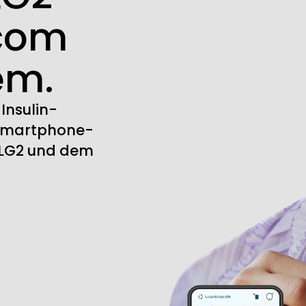
com
em.
 Insulin-
 Smartphone-
BLG2 und dem