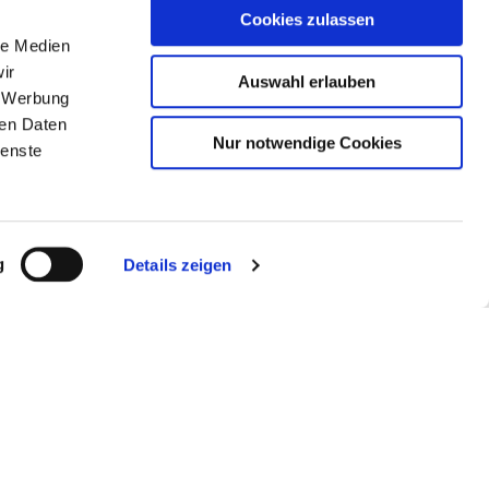
Cookies zulassen
 auf dem eigenen
le Medien
st bereits für Android
ir
Auswahl erlauben
hmus passt die
, Werbung
nd in Echtzeit an und
ren Daten
onen wie Nachtmodus, 29
Nur notwendige Cookies
ienste
en flexibel im Alltag.
en aus der Praxis
g
Details zeigen
oder ein Wechsel auf
7.
ir bei Bedarf ein Rezept