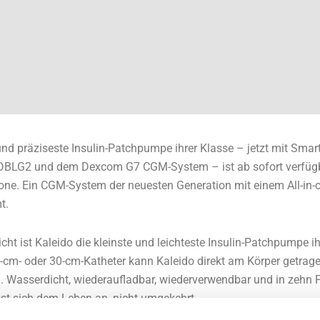
e und präziseste Insulin-Patchpumpe ihrer Klasse – jetzt mit Sma
DBLG2 und dem Dexcom G7 CGM-System – ist ab sofort verfügb
ne. Ein CGM-System der neuesten Generation mit einem All-in-o
t.
t ist Kaleido die kleinste und leichteste Insulin-Patchpumpe ih
cm- oder 30-cm-Katheter kann Kaleido direkt am Körper getrag
. Wasserdicht, wiederaufladbar, wiederverwendbar und in zehn
sst sich dem Leben an, nicht umgekehrt.