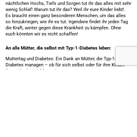
nächtlichen Hochs, Tiefs und Sorgen tut ihr das alles mit sehr
wenig Schlaf! Warum tut ihr das? Weil ihr eure Kinder liebt!.
Es braucht einen ganz besonderen Menschen, um das alles
so hinzukriegen, wie ihr es tut. Irgendwie findet ihr jeden Tag
die Kraft, weiter gegen diese Krankheit zu kämpfen. Ohne
euch könnten wir es nicht schaffen!
An alle Mütter, die selbst mit Typ-1-Diabetes leben:
Muttertag und Diabetes: Ein Dank an Mütter, die Typ-1-
Diabetes managen – ob für sich selbst oder für ihre Kinder.
Ihr seid echte Heldinnen!
Euer Leben mit Diabetes zeigt, wie stark ihr seid. Ihr stoßt an
eure Grenzen und werdet in vielerlei Hinsicht auf die Probe
gestellt. Das Leben mit Diabetes lehrt euch sehr wertvolle
Lektionen. Durch Diabetes habt ihr Geduld, Kraft und Disziplin
gelernt. Nun seid ihr mit einem Kind gesegnet worden. Mutter
mit Typ 1 zu sein, ist ein Beispiel für wahre Entschlossenheit.
Gesunde Schwangere müssen schon sehr viel Sorgfalt und
Disziplin aufbringen, aber wenn dann noch Typ 1 hinzukommt:
RESPEKT, ihr habt wirklich Applaus verdient! Der schwierigste