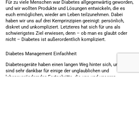
Für zu viele Menschen war Diabetes allgegenwärtig geworden,
und wir wollten Produkte und Lösungen entwickeln, die es
euch ermöglichen, wieder am Leben teilzunehmen. Dabei
haben wir uns auf drei Kernprinzipien geeinigt: persönlich,
diskret und unkompliziert. Letzteres hat sich für uns als
schwierigstes Ziel erwiesen, denn – ob man es glaubt oder
nicht – Diabetes ist außerordentlich kompliziert.
Diabetes Management Einfachheit
Diabetesgeräte haben einen langen Weg hinter sich, und wir
sind sehr dankbar für einige der unglaublichen und
lebensverändernden Fortschritte, die uns und unseren
Liebsten heute zugutekommen. Aber während dieser Reise ist
mir aufgefallen, dass die zusätzlichen Geräte und Apps (auf
manchen Gebieten) nicht immer für jeden geeignet sind. Für
manche verkomplizieren sie die Dinge nur noch mehr. Genau
aus diesem Grund arbeiten wir mit aller Kraft daran, die
Auswirkungen von Diabetes zu verringern, und zwar nicht nur
in medizinischer Hinsicht. Wir wollen dich und deine
Bedürfnisse verstehen, als einzigartiges Individuum, und wir
fragen uns: Muss es für dich so kompliziert sein? Hilft dir
diese neue Funktion
wirklich
, erleichtert sie
wirklich
dein