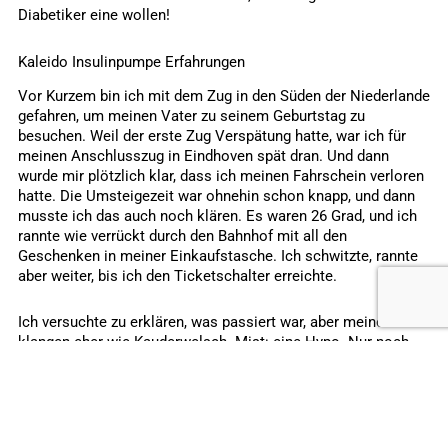
Diabetiker eine wollen!
Kaleido Insulinpumpe Erfahrungen
Vor Kurzem bin ich mit dem Zug in den Süden der Niederlande
gefahren, um meinen Vater zu seinem Geburtstag zu
besuchen. Weil der erste Zug Verspätung hatte, war ich für
meinen Anschlusszug in Eindhoven spät dran. Und dann
wurde mir plötzlich klar, dass ich meinen Fahrschein verloren
hatte. Die Umsteigezeit war ohnehin schon knapp, und dann
musste ich das auch noch klären. Es waren 26 Grad, und ich
rannte wie verrückt durch den Bahnhof mit all den
Geschenken in meiner Einkaufstasche. Ich schwitzte, rannte
aber weiter, bis ich den Ticketschalter erreichte.
Ich versuchte zu erklären, was passiert war, aber meine Worte
klangen eher wie Kauderwelsch. Mist: eine Hypo. Nur noch
sechs Minuten bis zur Abfahrt meines Zuges.
„Ja, ich habe
meinen Fahrschein verloren. Ich glaube, ich habe ihn im Zug
liegen lassen.“ „Oh, dann müssen Sie zum Ticketschalter auf
der anderen Seite des Bahn… Was ist das an Ihrem Arm, wenn
ich fragen darf?“
Während ein Mitarbeiter versuchte, mir zu