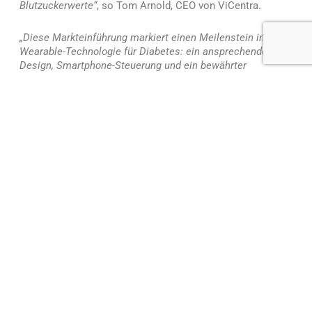
Blutzuckerwerte“
, so Tom Arnold, CEO von ViCentra.
„Diese Markteinführung markiert einen Meilenstein in der
Wearable-Technologie für Diabetes: ein ansprechendes
Design, Smartphone-Steuerung und ein bewährter
Algorithmus. Gemeinsam mit unseren Partnern machen
wir die flexible Closed-Loop-Therapie zugänglicher – und
menschlicher.“
ViCentra und Diabeloop werden das neue System in
Deutschland und den Niederlanden einführen. Während der
Vorbereitungsphase werden sie Erfahrungen von
Anwendern und medizinischem Fachpersonal sammeln.
Was gibt es Neues für Menschen mit Diabetes?
Smartphone-basierte Insulinautomatisierung – kein
separater Controller erforderlich
Dexcom G7 CGM – All-in-One-Sensor und -
Transmitter bieten hohe Genauigkeit und eine
schnellere Aufwärmphase ohne Fingerstiche