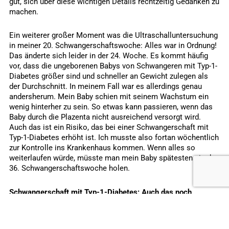
gut, sich über diese wichtigen Details rechtzeitig Gedanken zu
machen.
Ein weiterer großer Moment was die Ultraschalluntersuchung
in meiner 20. Schwangerschaftswoche: Alles war in Ordnung!
Das änderte sich leider in der 24. Woche. Es kommt häufig
vor, dass die ungeborenen Babys von Schwangeren mit Typ-1-
Diabetes größer sind und schneller an Gewicht zulegen als
der Durchschnitt. In meinem Fall war es allerdings genau
andersherum. Mein Baby schien mit seinem Wachstum ein
wenig hinterher zu sein. So etwas kann passieren, wenn das
Baby durch die Plazenta nicht ausreichend versorgt wird.
Auch das ist ein Risiko, das bei einer Schwangerschaft mit
Typ-1-Diabetes erhöht ist. Ich musste also fortan wöchentlich
zur Kontrolle ins Krankenhaus kommen. Wenn alles so
weiterlaufen würde, müsste man mein Baby spätestens in der
36. Schwangerschaftswoche holen.
Schwangerschaft mit Typ-1-Diabetes:
Auch das noch
Ihr könnt euch wahrscheinlich vorstellen, dass mich in so
einer Situation die Sicherheitswarnung von Kaleido am 4.