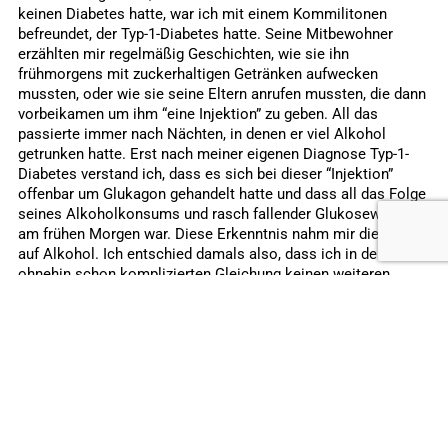
keinen Diabetes hatte, war ich mit einem Kommilitonen
befreundet, der Typ-1-Diabetes hatte. Seine Mitbewohner
erzählten mir regelmäßig Geschichten, wie sie ihn
frühmorgens mit zuckerhaltigen Getränken aufwecken
mussten, oder wie sie seine Eltern anrufen mussten, die dann
vorbeikamen um ihm “eine Injektion” zu geben. All das
passierte immer nach Nächten, in denen er viel Alkohol
getrunken hatte. Erst nach meiner eigenen Diagnose Typ-1-
Diabetes verstand ich, dass es sich bei dieser “Injektion”
offenbar um Glukagon gehandelt hatte und dass all das Folge
seines Alkoholkonsums und rasch fallender Glukosewerte
am frühen Morgen war. Diese Erkenntnis nahm mir die Lust
auf Alkohol. Ich entschied damals also, dass ich in der
ohnehin schon komplizierten Gleichung keinen weiteren
schwer vorhersehbaren Faktor gebrauchen kann und strich
Alkohol gänzlich aus meinem Leben.
Alkohol und Diabetes
Allerdings stellte ich nach anderthalb Jahren mit Diabetes
fest, dass mir ab und zu doch ein Glas Rotwein zum Essen
fehlte, oder ein leckerer Cocktail, wenn ich mit Freunden