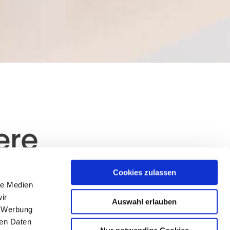
ere
nnen
Cookies zulassen
le Medien
ir
ViCentra am meisten schätze, ist die
Auswahl erlauben
, Werbung
en meines Wissens und dem stetigen
ren Daten