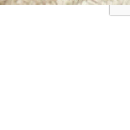
1. Bitte besprich dies mit deinem Diabetesteam 2. Im Vergleich zur
Standardtherapie der folgenden Studie: Benhamou P-Y, Adenis A,
Lablanche S, et al. First Generation of a Modular Interoperable Closed-
Loop System for Automated Insulin Delivery in Patients With Type 1
Diabetes: Lessons From Trials and Real-Life Data. Journal of Diabetes
Science and Technology. 2023;0(0). doi:10.1177/19322968231186976
Diabeloop® YourLoops, DBLG1 und DBLG2 sind entweder eingetragene
Marken oder Marken der Diabeloop SA in Europa und/oder in anderen
Ländern. Dexcom®, Dexcom G7® und Dexcom G6® sind eingetragene
Marken von Dexcom, Inc. in den Vereinigten Staaten und/oder anderen
Ländern. Das DBLG2-System ist nur mit ärztlicher Verordnung erhältlich.
Das DBLG1-System ist nur für Erwachsene indiziert. Das DBLG2-System
ist ein mit CE 0123 gekennzeichnetes Medizinprodukt (außer bei
Konfigurationen, die ausschließlich während klinischer Untersuchungen
verwendet werden). Die Abbildungen können je nach Konfiguration des
DBLG2-Systems variieren. Bitte beachte, dass das Benutzerhandbuch
für das Medizinprodukt das wichtigste Dokument für den sicheren