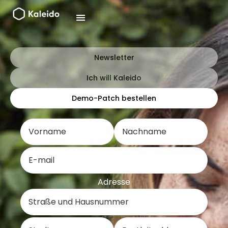
Zum
Inhalt
springen
Newsletter
Ich will Kaleido
Demo-Patch bestellen
Adresse