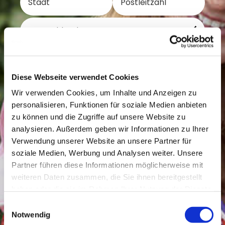
Ich stimme zu, dass meine persönlichen Daten
entsprechend den
Datenschutzrichtlinien
verwendet
werden.*
Diese Webseite verwendet Cookies
Ich bin mindestens 16 Jahre alt, ODER meine
Wir verwenden Cookies, um Inhalte und Anzeigen zu
Erziehungsberechtigten haben mir die Erlaubnis gegeben,
dieses Formular zu senden.*
personalisieren, Funktionen für soziale Medien anbieten
zu können und die Zugriffe auf unsere Website zu
analysieren. Außerdem geben wir Informationen zu Ihrer
Verwendung unserer Website an unsere Partner für
Mit
*
gekennzeichnete Felder sind Pflichtfelder.
soziale Medien, Werbung und Analysen weiter. Unsere
Partner führen diese Informationen möglicherweise mit
weiteren Daten zusammen, die Sie ihnen bereitgestellt
haben oder die sie im Rahmen Ihrer Nutzung der Dienste
gesammelt haben.
Einwilligungsauswahl
Notwendig